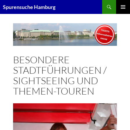
Zum
Suchen
Spurensuche Hamburg
Inhalt
PRIMÄR
springen
MENÜ
BESONDERE
STADTFÜHRUNGEN /
SIGHTSEEING UND
THEMEN-TOUREN