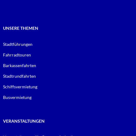
o
e
o
r
k
UNSERE THEMEN
Stadtführungen
Fahrradtouren
Barkassenfahrten
Stadtrundfahrten
Schiffsvermietung
Busvermietung
VERANSTALTUNGEN