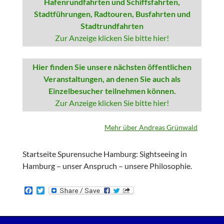
Hafenrundfahrten und Schiffsfahrten,
Stadtführungen, Radtouren, Busfahrten und
Stadtrundfahrten
Zur Anzeige klicken Sie bitte hier!
Hier finden Sie unsere nächsten öffentlichen
Veranstaltungen, an denen Sie auch als
Einzelbesucher teilnehmen können.
Zur Anzeige klicken Sie bitte hier!
Mehr über Andreas Grünwald
Startseite Spurensuche Hamburg: Sightseeing in
Hamburg – unser Anspruch – unsere Philosophie.
F
T
a
w
c
i
e
t
b
t