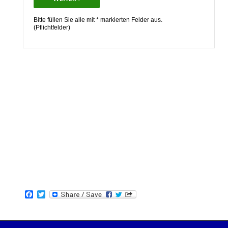
Bitte füllen Sie alle mit * markierten Felder aus.
(Pflichtfelder)
F
T
a
w
c
i
e
t
b
t