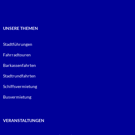
o
e
o
r
k
UNSERE THEMEN
Stadtführungen
Fahrradtouren
Barkassenfahrten
Stadtrundfahrten
Schiffsvermietung
Busvermietung
VERANSTALTUNGEN