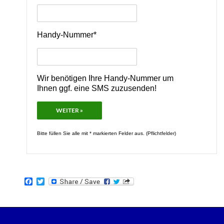
Handy-Nummer*
Wir benötigen Ihre Handy-Nummer um
Ihnen ggf. eine SMS zuzusenden!
Bitte füllen Sie alle mit * markierten Felder aus. (Pflichtfelder)
F
T
a
w
c
i
e
t
b
t
o
e